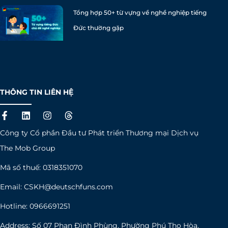
Tổng hợp 50+ từ vựng về nghề nghiệp tiếng
Đức thường gặp
THÔNG TIN LIÊN HỆ
F
L
I
T
a
i
n
h
c
n
s
r
Công ty Cổ phần Đầu tư Phát triển Thương mại Dịch vụ
e
k
t
e
b
e
a
a
The Mob Group
o
d
g
d
o
i
r
s
Mã số thuế: 0318351070
k
n
a
-
m
Email:
CSKH@deutschfuns.com
f
Hotline: 0966691251
Address: Số 07 Phan Đình Phùng, Phường Phú Thọ Hòa,