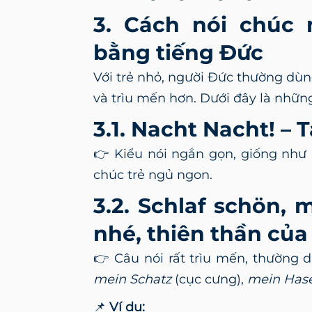
3. Cách nói chúc
bằng tiếng Đức
Với trẻ nhỏ, người Đức thường dù
và trìu mến hơn. Dưới đây là nhữn
3.1. Nacht Nacht! – T
👉 Kiểu nói ngắn gọn, giống như 
chúc trẻ ngủ ngon.
3.2. Schlaf schön,
nhé, thiên thần của
👉 Câu nói rất trìu mến, thường 
mein Schatz
(cục cưng),
mein Has
📌
Ví dụ: