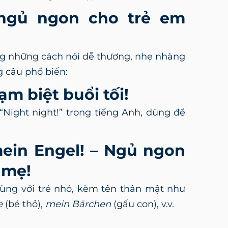
 ngủ ngon cho trẻ em
ng những cách nói dễ thương, nhẹ nhàng
g câu phổ biến:
ạm biệt buổi tối!
“Night night!” trong tiếng Anh, dùng để
 mein Engel! – Ngủ ngon
 mẹ!
dùng với trẻ nhỏ, kèm tên thân mật như
e
(bé thỏ),
mein Bärchen
(gấu con), v.v.