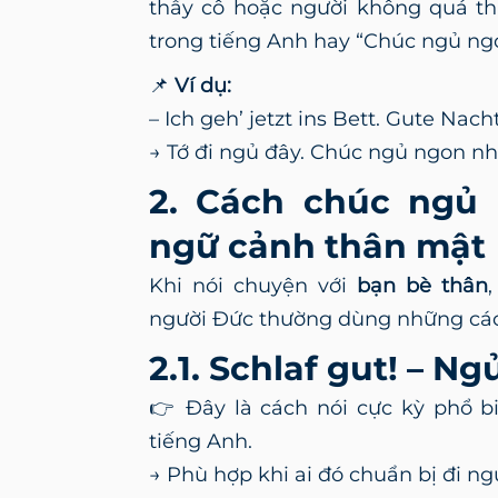
thầy cô hoặc người không quá th
trong tiếng Anh hay “Chúc ngủ ngo
📌
Ví dụ:
– Ich geh’ jetzt ins Bett. Gute Nacht
→ Tớ đi ngủ đây. Chúc ngủ ngon nh
2. Cách chúc ngủ 
ngữ cảnh thân mật
Khi nói chuyện với
bạn bè thân
người Đức thường dùng những các
2.1. Schlaf gut! – N
👉 Đây là cách nói cực kỳ phổ bi
tiếng Anh.
→ Phù hợp khi ai đó chuẩn bị đi ng