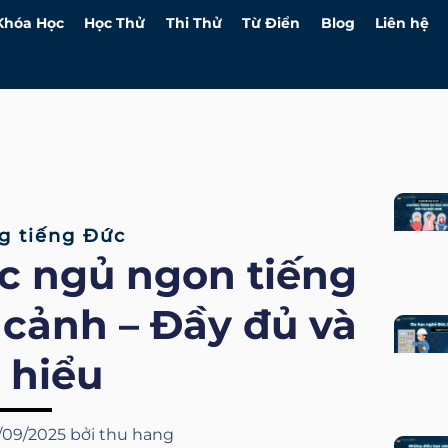
Khóa Học
Học Thử
Thi Thử
Từ Điển
Blog
Liên hệ
g tiếng Đức
úc ngủ ngon tiếng
cảnh – Đầy đủ và
 hiểu
/09/2025
bởi
thu hang