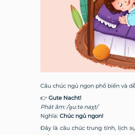
Câu chúc ngủ ngon phổ biến và dễ
👉
Gute Nacht!
Phát âm: /ˈɡuːtə naχt/
Nghĩa:
Chúc ngủ ngon!
Đây là câu chúc trung tính, lịch 