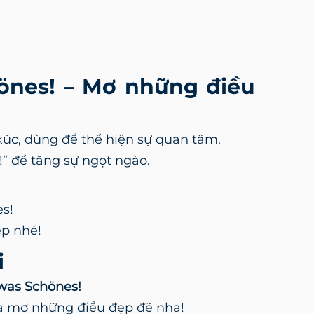
önes! – Mơ những điều
úc, dùng để thể hiện sự quan tâm.
!” để tăng sự ngọt ngào.
es!
ẹp nhé!
i
 was Schönes!
à mơ những điều đẹp đẽ nha!