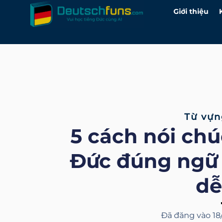
Skip
Giới thiệu
to
content
Từ vựn
5 cách nói ch
Đức đúng ngữ 
dễ
Đã đăng vào
18