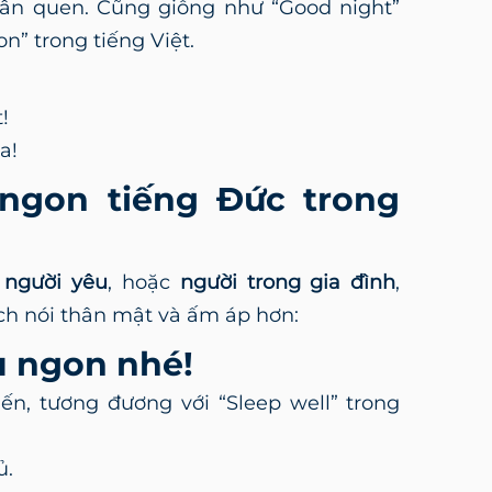
ân quen. Cũng giống như “Good night”
n” trong tiếng Việt.
!
a!
ngon tiếng Đức trong
,
người yêu
, hoặc
người trong gia đình
,
h nói thân mật và ấm áp hơn:
gủ ngon nhé!
ến, tương đương với “Sleep well” trong
ủ.