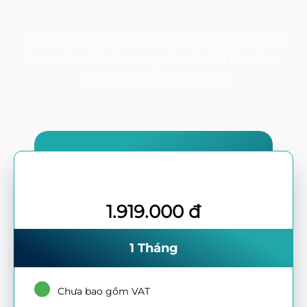
Deutschfuns.com cung cấp các gói học phí linh
hoạt, cho phép bạn truy cập toàn bộ khóa học
trong thời gian đã đăng ký.
1.919.000 đ
1 Tháng
Chưa bao gồm VAT