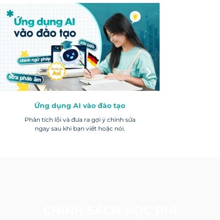
Lộ trình học rõ
Bài học được 
chia t
Ứng dụng AI vào đào tạo
Phân tích lỗi và đưa ra gợi ý chỉnh sửa
ngay sau khi bạn viết hoặc nói.
CHÍNH SÁCH HỌC PHÍ