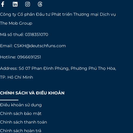
F
L
I
T
a
i
n
h
c
n
s
r
Công ty Cổ phần Đầu tư Phát triển Thương mại Dịch vụ
e
k
t
e
b
e
a
a
The Mob Group
o
d
g
d
o
i
r
s
Mã số thuế: 0318351070
k
n
a
-
m
Email:
CSKH@deutschfuns.com
f
Hotline: 0966691251
Address: Số 07 Phan Đình Phùng, Phường Phú Thọ Hòa,
TP. Hồ Chí Minh
CHÍNH SÁCH VÀ ĐIỀU KHOẢN
Điều khoản sử dụng
Chính sách bảo mật
Chính sách thanh toán
Chính sách hoàn trả