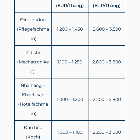
(EUR/Tháng)
(EUR/Tháng)
Điều dưỡng
(Pflegefachma
1.200 – 1.450
2.600 – 3.500
nn)
Cơ khí
(Mechatronike
1.100 – 1.250
2.800 – 3.800
r)
Nhà hàng –
Khách sạn
1.000 – 1.200
2.200 – 2.800
(Hotelfachma
nn)
Đầu bếp
1.000 – 1.100
2.200 – 3.000
(Koch)