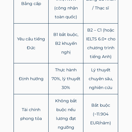
Bằng cấp
(công nhận
/ Thạc sĩ
toàn quốc)
B2 – C1 (hoặc
B1 bắt buộc,
Yêu cầu tiếng
IELTS 6.0+ cho
B2 khuyến
Đức
chương trình
nghị
tiếng Anh)
Thực hành
Lý thuyết
Định hướng
70%, lý thuyết
chuyên sâu,
30%
nghiên cứu
Không bắt
Bắt buộc
Tài chính
buộc nếu
(~11.904
phong tỏa
lương đạt
EUR/năm)
ngưỡng