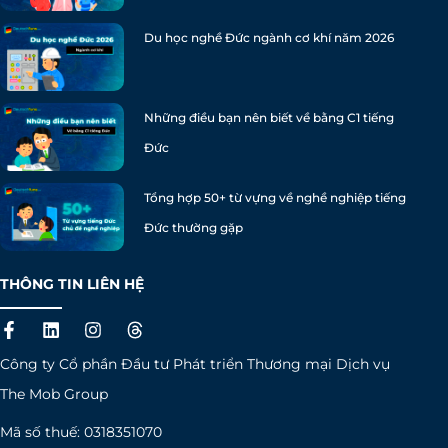
Du học nghề Đức ngành cơ khí năm 2026
Những điều bạn nên biết về bằng C1 tiếng
Đức
Tổng hợp 50+ từ vựng về nghề nghiệp tiếng
Đức thường gặp
THÔNG TIN LIÊN HỆ
F
L
I
T
a
i
n
h
c
n
s
r
Công ty Cổ phần Đầu tư Phát triển Thương mại Dịch vụ
e
k
t
e
b
e
a
a
The Mob Group
o
d
g
d
o
i
r
s
Mã số thuế: 0318351070