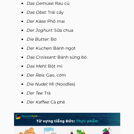
Das Gemüse:
Rau củ
Das Obst:
Trái cây
Der Käse:
Phô mai
Der Joghurt:
Sữa chua
Die Butter:
Bơ
Der Kuchen:
Bánh ngọt
Das Croissant:
Bánh sừng bò
Das Mehl:
Bột mì
Der Reis:
Gạo, cơm
Die Nudel:
Mì (Noodles)
Der Tee:
Trà
Der Kaffee:
Cà phê