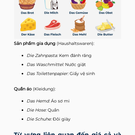
Sản phẩm gia dụng
(Haushaltswaren):
Die Zahnpasta:
Kem đánh răng
Das Waschmittel:
Nước giặt
Das Toilettenpapier:
Giấy vệ sinh
Quần áo
(Kleidung):
Das Hemd:
Áo sơ mi
Die Hose:
Quần
Die Schuhe:
Đôi giày
Từ vựng liên quan đến giá cả và