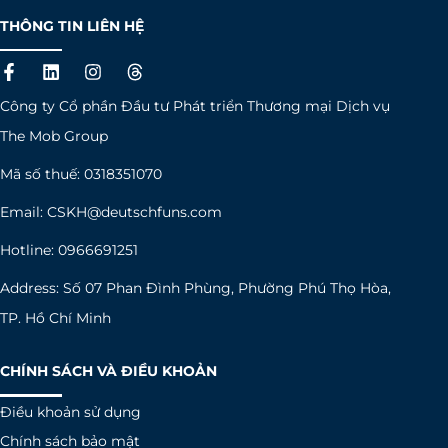
THÔNG TIN LIÊN HỆ
F
L
I
T
a
i
n
h
c
n
s
r
Công ty Cổ phần Đầu tư Phát triển Thương mại Dịch vụ
e
k
t
e
b
e
a
a
The Mob Group
o
d
g
d
o
i
r
s
Mã số thuế: 0318351070
k
n
a
-
m
Email:
CSKH@deutschfuns.com
f
Hotline: 0966691251
Address: Số 07 Phan Đình Phùng, Phường Phú Thọ Hòa,
TP. Hồ Chí Minh
CHÍNH SÁCH VÀ ĐIỀU KHOẢN
Điều khoản sử dụng
Chính sách bảo mật