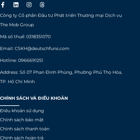
F
L
I
T
a
i
n
h
c
n
s
r
Công ty Cổ phần Đầu tư Phát triển Thương mại Dịch vụ
e
k
t
e
b
e
a
a
The Mob Group
o
d
g
d
o
i
r
s
Mã số thuế: 0318351070
k
n
a
-
m
Email:
CSKH@deutschfuns.com
f
Hotline: 0966691251
Address: Số 07 Phan Đình Phùng, Phường Phú Thọ Hòa,
TP. Hồ Chí Minh
CHÍNH SÁCH VÀ ĐIỀU KHOẢN
Điều khoản sử dụng
Chính sách bảo mật
Chính sách thanh toán
Chính sách hoàn trả