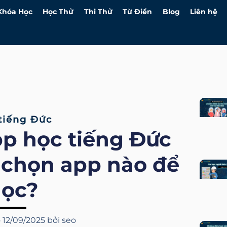
Khóa Học
Học Thử
Thi Thử
Từ Điển
Blog
Liên hệ
tiếng Đức
pp học tiếng Đức
 chọn app nào để
ọc?
o
12/09/2025
bởi
seo